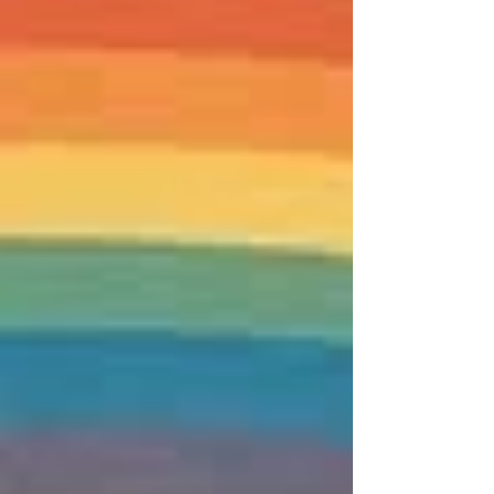
て、 「円満な資産承継」と「家族の未来設
計」を支援する法人です。 人生の最終段階
における重要な意思決定を、 専門的知見と
丁寧なサポートにより支えることで、 争い
のない相続の実現を目指しています。
⸻ ■ 体制 代表理事には、 AILA理事であ
り、長年にわたり企業経営・組織運営に携わ
ってきた 上坂洋文理事が就任。 また理事に
は、 司法書士として相続・家族信託の実務
に精通し、 これまで複数の法人設立を支え
てきた上木拓郎氏が参画しております。 さ
らに、 AILA理事長 上坂日登美が相談役とし
て参画し、 経営・社会的展開の観点から支
援を行ってまいります。 ⸻ ■ 本件の位
置づけ 本法人