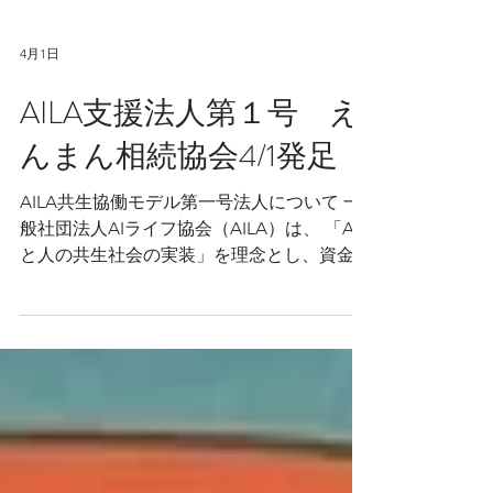
4月1日
AILA支援法人第１号 え
んまん相続協会4/1発足
AILA共生協働モデル第一号法人について 一
般社団法人AIライフ協会（AILA）は、 「AI
と人の共生社会の実装」を理念とし、資金援
助・協働による伴走支援を行っております。
このたび、 当協会の支援法人第一号とし
て、 「一般社団法人えんまん相続協会」
が、 令和8年4月1日に設立されましたことを
ご報告いたします。 ⸻ ■ 法人概要 えん
まん相続協会は、 相続・家族信託等を通じ