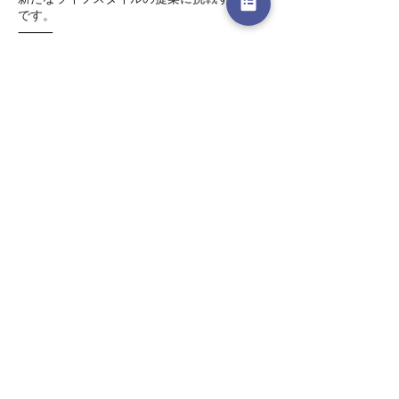
です。
⸻
■ 協働の意義
本取り組みにより、
・事業成長の加速
・新たな価値創出
・社会的インパクトの拡大
を目指すとともに、
👉
事業の成長に応じた価値の共有（利益分配お
よび将来の株式取得機会）
を通じて、持続可能な協働関係を構築してま
いります。
⸻
■ AILAの目指す姿
AILAは、
👉
「AIと人の共生社会の実装」
という理念のもと、
志ある企業・事業との共創を通じて、
新しい時代の価値創造に取り組んでまいりま
す。
⸻