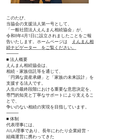
このたび、
当協会の支援法人第一号として、
「一般社団法人えんまん相続協会」が、
令和8年4月1日に設立されましたことをご報
告いたします。ホームページは
えんまん相
続ナビゲーター をご覧ください。
⸻
■ 法人概要
えんまん相続協会は、
相続・家族信託等を通じて、
「円満な資産承継」と「家族の未来設計」を
支援する法人です。
人生の最終段階における重要な意思決定を、
専門的知見と丁寧なサポートにより支えるこ
とで、
争いのない相続の実現を目指しています。
⸻
■ 体制
代表理事には、
AILA理事であり、長年にわたり企業経営・
組織運営に携わってきた