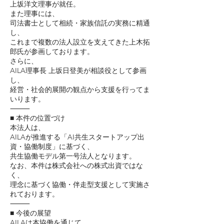
上坂洋文理事が就任。
また理事には、
司法書士として相続・家族信託の実務に精通
し、
これまで複数の法人設立を支えてきた上木拓
郎氏が参画しております。
さらに、
AILA理事長 上坂日登美が相談役として参画
し、
経営・社会的展開の観点から支援を行ってま
いります。
⸻
■ 本件の位置づけ
本法人は、
AILAが推進する「AI共生スタートアップ出
資・協働制度」に基づく、
共生協働モデル第一号法人となります。
なお、本件は株式会社への株式出資ではな
く、
理念に基づく協働・伴走型支援として実施さ
れております。
⸻
■ 今後の展望
AILAは本協働を通じて、