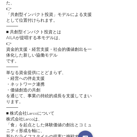
た、
👉
「共創型インパクト投資」モデルによる支援
として位置付けられます。
⸻
■ 共創型インパクト投資とは
AILAが提唱する本モデルは、
👉
資金的支援・経営支援・社会的価値創出を一
体化した新しい協働モデル
です。
⸻
単なる資金提供にとどまらず、
・経営への伴走支援
・ネットワーク連携
・価値創造の共創
を通じて、事業の持続的成長を支援してまい
ります。
⸻
■ 株式会社Larcoについて
株式会社Larcoは、
「食」を起点とした体験価値の創出とコミュ
ニティ形成を軸に、
新たなライフスタイルの提案に挑戦する企業