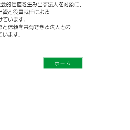
し社会的価値を生み出す法人を対象に、
出資と役員就任による
けています。
念と信頼を共有できる法人との
ています。
ホーム