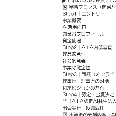
▶︎ これは単なる投資で
6️⃣ 審査プロセス（簡易
Step1｜エントリー
事業概要
AI活用内容
創業者プロフィール
資金使途
Step2｜AILA内部審査
理念適合性
社会的意義
事業の健全性
Step3｜面談（オンライ
理事長・理事との対話
将来ビジョンの共有
Step4｜認定・出資決定
**「AILA認定AI共生法
出資実行・役職就任
7️⃣ 出資後の支援内容（A