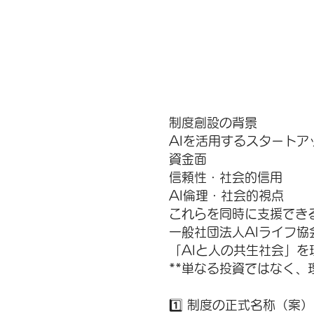
制度創設の背景
AIを活用するスタート
資金面
信頼性・社会的信用
AI倫理・社会的視点
これらを同時に支援でき
一般社団法人AIライフ協会
「AIと人の共生社会」
**単なる投資ではなく、
1️⃣ 制度の正式名称（案）