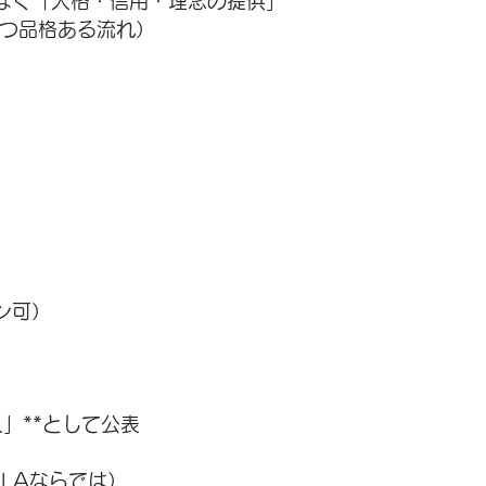
はなく「人格・信用・理念の提供」
かつ品格ある流れ）
ン可）
人」**として公表
ILAならでは）