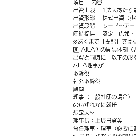
項目 内容
出資上限 1法人あたり最
出資形態 株式出資（少
出資段階 シード〜アー
同時提供 認定・広報・
※あくまで「支配」では
5️⃣ AILA側の関与体制
出資と同時に、以下の形
AILA理事が
取締役
社外取締役
顧問
理事（一般社団の場合）
のいずれかに就任
想定人材
理事長：上坂日登美
常任理事・理事（必要に