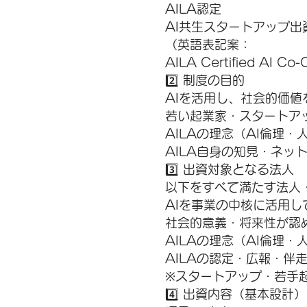
AILA認定
AI共生スタートアップ出
（英語表記案：
AILA Certified AI Co
2️⃣ 制度の目的
AIを活用し、社会的価
若い起業家・スタートア
AILAの理念（AI倫理
AILA自身の知見・ネッ
3️⃣ 出資対象となる法人
以下をすべて満たす法人
AIを事業の中核に活用し
社会的意義・将来性が認
AILAの理念（AI倫理
AILAの認定・広報・伴
※スタートアップ・若手
4️⃣ 出資内容（基本設計）