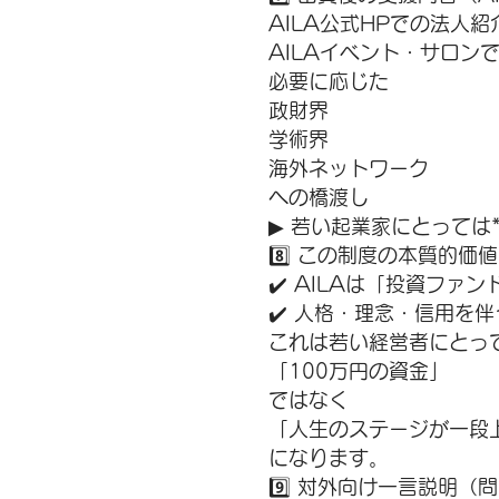
AILA公式HPでの法人紹
AILAイベント・サロン
必要に応じた
政財界
学術界
海外ネットワーク
への橋渡し
▶︎ 若い起業家にとっては
8️⃣ この制度の本質的価値
✔️ AILAは「投資ファ
✔️ 人格・理念・信用を伴
これは若い経営者にとっ
「100万円の資金」
ではなく
「人生のステージが一段
になります。
9️⃣ 対外向け一言説明（