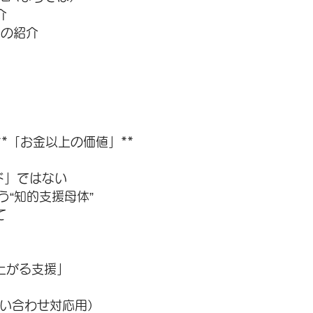
介
での紹介
**「お金以上の価値」**
ンド」ではない
う“知的支援母体”
て
上がる支援」
問い合わせ対応用）